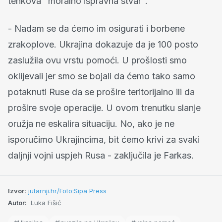
tenkova "moralno ispravna stvar".
- Nadam se da ćemo im osigurati i borbene
zrakoplove. Ukrajina dokazuje da je 100 posto
zaslužila ovu vrstu pomoći. U prošlosti smo
oklijevali jer smo se bojali da ćemo tako samo
potaknuti Ruse da se prošire teritorijalno ili da
prošire svoje operacije. U ovom trenutku slanje
oružja ne eskalira situaciju. No, ako je ne
isporučimo Ukrajincima, bit ćemo krivi za svaki
daljnji vojni uspjeh Rusa - zaključila je Farkas.
Izvor:
jutarnji.hr/Foto:Sipa Press
Autor:
Luka Fišić