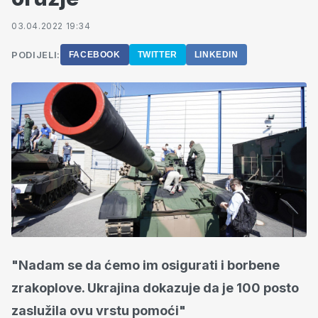
03.04.2022 19:34
PODIJELI:
FACEBOOK
TWITTER
LINKEDIN
"Nadam se da ćemo im osigurati i borbene
zrakoplove. Ukrajina dokazuje da je 100 posto
zaslužila ovu vrstu pomoći"