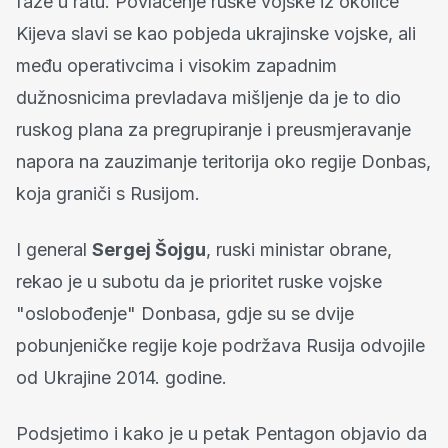
faze u ratu. Povlačenje ruske vojske iz okolice
Kijeva slavi se kao pobjeda ukrajinske vojske, ali
među operativcima i visokim zapadnim
dužnosnicima prevladava mišljenje da je to dio
ruskog plana za pregrupiranje i preusmjeravanje
napora na zauzimanje teritorija oko regije Donbas,
koja graniči s Rusijom.
I general
Sergej Šojgu
, ruski ministar obrane,
rekao je u subotu da je prioritet ruske vojske
"oslobođenje" Donbasa, gdje su se dvije
pobunjeničke regije koje podržava Rusija odvojile
od Ukrajine 2014. godine.
Podsjetimo i kako je u petak Pentagon objavio da