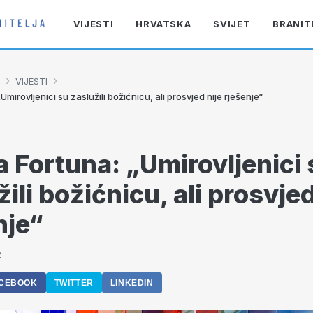
VIJESTI
HRVATSKA
SVIJET
BRANIT
›
›
VIJESTI
Umirovljenici su zaslužili božićnicu, ali prosvjed nije rješenje“
a Fortuna: „Umirovljenici 
ili božićnicu, ali prosvjed
nje“
2
CEBOOK
TWITTER
LINKEDIN