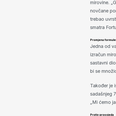
mirovine. „G
novčane pomo
trebao uvrsti
smatra Fort
Promjena formule
Jedna od va
izračun mir
sastavni dio
bi se množio
Također je 
sadašnjeg 7
„Mi ćemo jak
Protiv prosvjeda