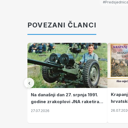
#Predsjednica
POVEZANI ČLANCI
‹
Krapanj
Na današnji dan 27. srpnja 1991.
hrvatsk
godine zrakoplovi JNA raketirali
pronala
su vojarnu i obučni centar "Nikola
26.07.202
27.07.2026
Šubić Zrinski" popularno zvanu
"Opatovačka pustara"