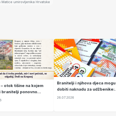
 Matice umirovljenika Hrvatske
Branitelji i njihova djeca mogu
 – otok tišine na kojem
dobiti naknadu za udžbenike:
i branitelji ponovno
zahtjevi se podnose do 31.
26.07.2026
ze mir
6
listopada