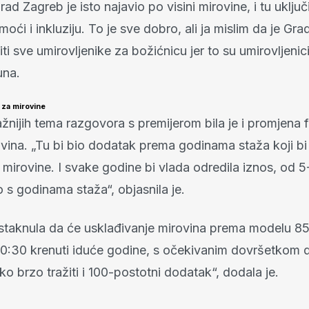
rad Zagreb je isto najavio po visini mirovine, i tu uključ
ći i inkluziju. To je sve dobro, ali ja mislim da je Gr
ti sve umirovljenike za božićnicu jer to su umirovljenici 
una.
 za mirovine
žnijih tema razgovora s premijerom bila je i promjena 
ovina. „Tu bi bio dodatak prema godinama staža koji bi
 mirovine. I svake godine bi vlada odredila iznos, od 5
 s godinama staža“, objasnila je.
istaknula da će usklađivanje mirovina prema modelu 85
0:30 krenuti iduće godine, s očekivanim dovršetkom d
o brzo tražiti i 100-postotni dodatak“, dodala je.