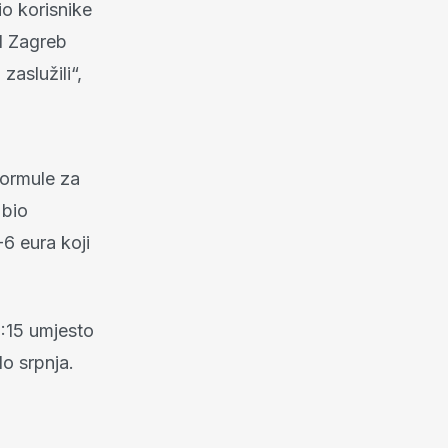
io korisnike
ad Zagreb
zaslužili“,
formule za
 bio
-6 eura koji
:15 umjesto
o srpnja.