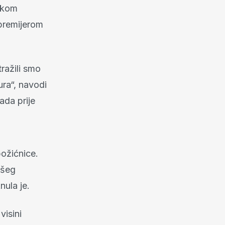
nkom
 premijerom
tražili smo
ura“, navodi
ada prije
božićnice.
ašeg
nula je.
visini