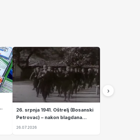
›
26. srpnja 1941. Oštrelj (Bosanski
Petrovac) – nakon blagdana
Svete Ane izvršen napad srpskih
26.07.2026
ustanika na vlak s ženama i
djecom