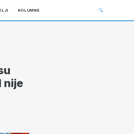
🔍
ELJI
KOLUMNE
su
 nije