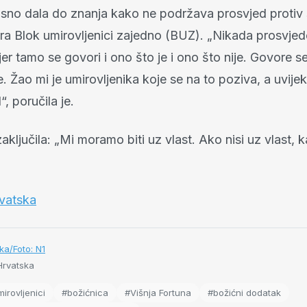
jasno dala do znanja kako ne podržava prosvjed protiv
zira Blok umirovljenici zajedno (BUZ). „Nikada prosvje
er tamo se govori i ono što je i ono što nije. Govore s
e. Žao mi je umirovljenika koje se na to poziva, a uvije
l“, poručila je.
zaključila: „Mi moramo biti uz vlast. Ako nisi uz vlast, 
vatska
ka/Foto: N1
rvatska
irovljenici
#božićnica
#Višnja Fortuna
#božićni dodatak