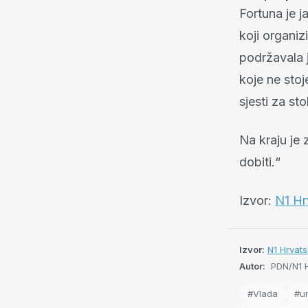
Fortuna je 
koji organi
podržavala j
koje ne stoj
sjesti za sto
Na kraju je 
dobiti.“
Izvor:
N1 Hr
Izvor:
N1 Hrvats
Autor:
PDN/N1 H
#Vlada
#um