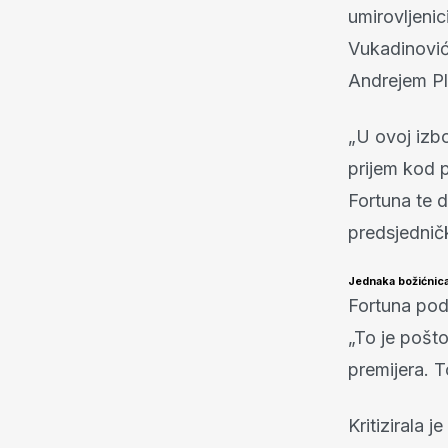
umirovljeni
Vukadinović
Andrejem Pl
„U ovoj izbo
prijem kod p
Fortuna te d
predsjedničk
Jednaka božićnica
Fortuna podr
„To je pošt
premijera. T
Kritizirala 