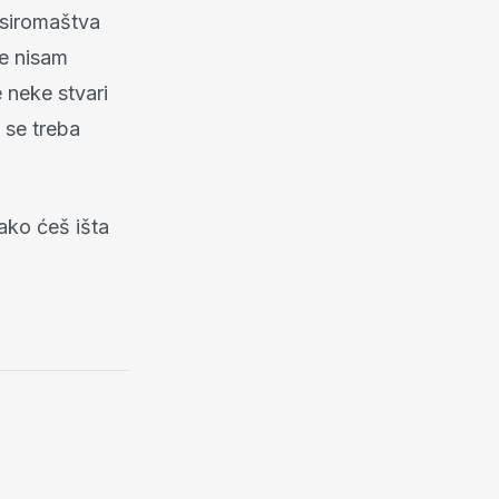
 siromaštva
de nisam
e neke stvari
k se treba
kako ćeš išta