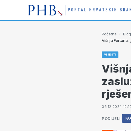
›
Početna
Blog
Višnja Fortuna: „
VIJESTI
Višnj
zasluž
rješe
06.12.2024 12:1
PODIJELI:
FA