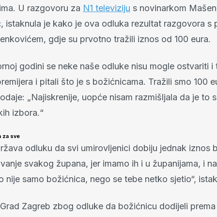
cima. U razgovoru za
N1 televiziju
s novinarkom Maše
, istaknula je kako je ova odluka rezultat razgovora s
enkovićem, gdje su prvotno tražili iznos od 100 eura.
rnoj godini se neke naše odluke nisu mogle ostvariti i 
remijera i pitali što je s božićnicama. Tražili smo 100 e
odaje: „Najiskrenije, uopće nisam razmišljala da je to s
ih izbora.“
 za sve
žava odluku da svi umirovljenici dobiju jednak iznos 
ovanje svakog župana, jer imamo ih i u županijama, i n
o nije samo božićnica, nego se tebe netko sjetio“, istak
je Grad Zagreb zbog odluke da božićnicu dodijeli prema 