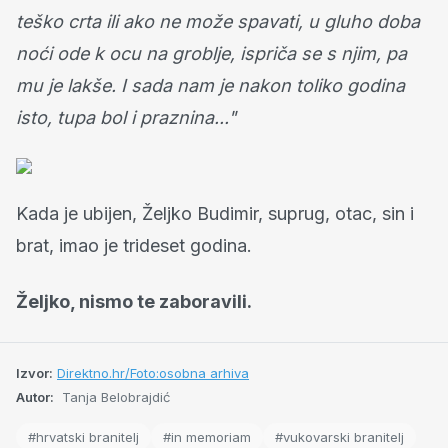
teško crta ili ako ne može spavati, u gluho doba
noći ode k ocu na groblje, ispriča se s njim, pa
mu je lakše. I sada nam je nakon toliko godina
isto, tupa bol i praznina..."
Kada je ubijen, Željko Budimir, suprug, otac, sin i
brat, imao je trideset godina.
Željko, nismo te zaboravili.
Izvor:
Direktno.hr/Foto:osobna arhiva
Autor:
Tanja Belobrajdić
#hrvatski branitelj
#in memoriam
#vukovarski branitelj