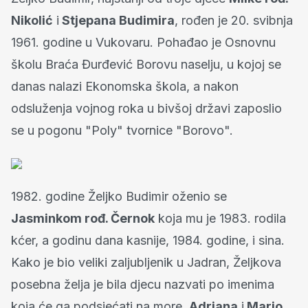
Nikolić
i
Stjepana Budimira
, rođen je 20. svibnja
1961. godine u Vukovaru. Pohađao je Osnovnu
školu Braća Đurđević Borovu naselju, u kojoj se
danas nalazi Ekonomska škola, a nakon
odsluženja vojnog roka u bivšoj državi zaposlio
se u pogonu "Poly" tvornice "Borovo".
1982. godine Željko Budimir oženio se
Jasminkom rođ. Černok
koja mu je 1983. rodila
kćer, a godinu dana kasnije, 1984. godine, i sina.
Kako je bio veliki zaljubljenik u Jadran, Željkova
posebna želja je bila djecu nazvati po imenima
koja će ga podsjećati na more,
Adriana
i
Mario
.