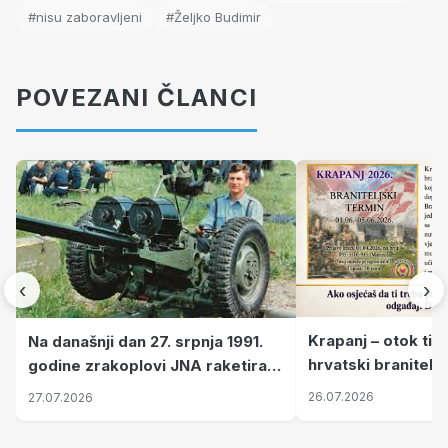
#nisu zaboravljeni
#Željko Budimir
POVEZANI ČLANCI
‹
›
Krapanj – otok tiš
Na današnji dan 27. srpnja 1991.
hrvatski branitelj
godine zrakoplovi JNA raketirali
pronalaze mir
su vojarnu i obučni centar "Nikola
26.07.2026
27.07.2026
Šubić Zrinski" popularno zvanu
"Opatovačka pustara"