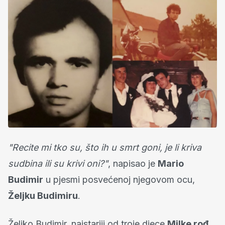
"Recite mi tko su, što ih u smrt goni, je li kriva
sudbina ili su krivi oni?"
, napisao je
Mario
Budimir
u pjesmi posvećenoj njegovom ocu,
Željku Budimiru
.
Željko Budimir, najstariji od troje djece
Milke rođ.