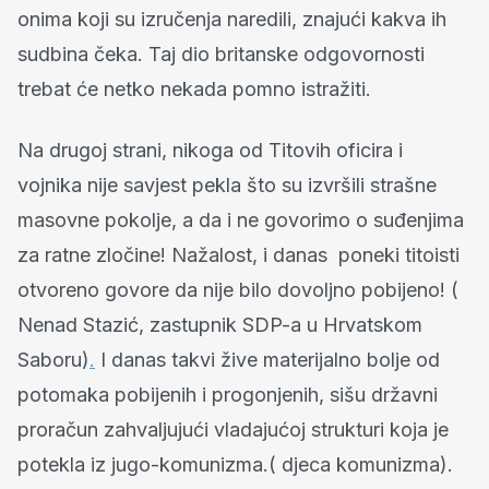
onima koji su izručenja naredili, znajući kakva ih
sudbina čeka. Taj dio britanske odgovornosti
trebat će netko nekada pomno istražiti.
Na drugoj strani, nikoga od Titovih oficira i
vojnika nije savjest pekla što su izvršili strašne
masovne pokolje, a da i ne govorimo o suđenjima
za ratne zločine! Nažalost, i danas poneki titoisti
otvoreno govore da nije bilo dovoljno pobijeno! (
Nenad Stazić, zastupnik SDP-a u Hrvatskom
Saboru)
.
I danas takvi žive materijalno bolje od
potomaka pobijenih i progonjenih, sišu državni
proračun zahvaljujući vladajućoj strukturi koja je
potekla iz jugo-komunizma.( djeca komunizma).