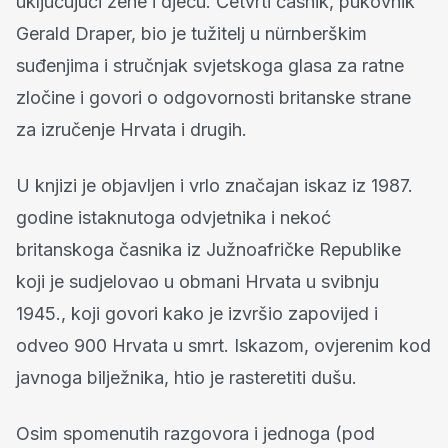
uključujući žene i djecu. Četvrti časnik, pukovnik
Gerald Draper, bio je tužitelj u nürnberškim
suđenjima i stručnjak svjetskoga glasa za ratne
zločine i govori o odgovornosti britanske strane
za izručenje Hrvata i drugih.
U knjizi je objavljen i vrlo značajan iskaz iz 1987.
godine istaknutoga odvjetnika i nekoć
britanskoga časnika iz Južnoafričke Republike
koji je sudjelovao u obmani Hrvata u svibnju
1945., koji govori kako je izvršio zapovijed i
odveo 900 Hrvata u smrt. Iskazom, ovjerenim kod
javnoga bilježnika, htio je rasteretiti dušu.
Osim spomenutih razgovora i jednoga (pod