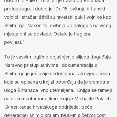
uskoro iz Pule i Trsta, ali je tražio od Britanaca
protuuslugu. I dobio je: Do 15. svibnja britanski
vojnici i stražari štitili su hrvatski puk i vojnike kod
Bleiburga. Nakon 15. svibnja po nalogu s najvišeg
mjesta oni se povlače. Ostalo je tragična
povijest.“
To je sasvim logično objašnjenje slijeda događaja.
Naravno pristup arhivima i dokumentacija o
Bleiburgu je još uvije nedostupna, ali svjedočenja
koja su opisana u knjizi potvrđuju da je sramotna
uloga Britanaca vrlo utemeljena. Knjiga se temelji
na dokumentarnom filmu koji je Michaele Palaich
(Amerikanac hrvatskoga podrijetla, treće
generacije) snimio krajem 1980-ih s četvoricom