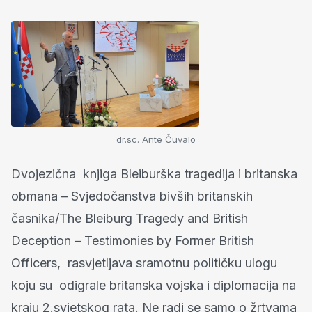
dr.sc. Ante Čuvalo
Dvojezična knjiga Bleiburška tragedija i britanska
obmana – Svjedočanstva bivših britanskih
časnika/The Bleiburg Tragedy and British
Deception – Testimonies by Former British
Officers, rasvjetljava sramotnu političku ulogu
koju su odigrale britanska vojska i diplomacija na
kraju 2.svjetskog rata. Ne radi se samo o žrtvama