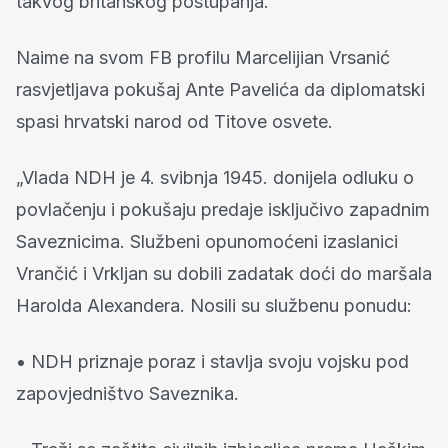
takvog britanskog postupanja.
Naime na svom FB profilu Marcelijian Vrsanić
rasvjetljava pokušaj Ante Pavelića da diplomatski
spasi hrvatski narod od Titove osvete.
„Vlada NDH je 4. svibnja 1945. donijela odluku o
povlačenju i pokušaju predaje isključivo zapadnim
Saveznicima. Službeni opunomoćeni izaslanici
Vrančić i Vrkljan su dobili zadatak doći do maršala
Harolda Alexandera. Nosili su službenu ponudu:
• NDH priznaje poraz i stavlja svoju vojsku pod
zapovjedništvo Saveznika.