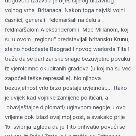
dogovoru izazvala je bijes cijelog državnog i
vojnog vrha Britanaca. Nakon toga najviši vojni
časnici, generali i feldmaršali na čelu s
feldmaršalom Aleksanderom i Mac Millanom, koji
su u ovom „regionu“ predstavljali britansku Krunu,
stalno hodočaste Beograd i novog warlorda Tita i
traže da se partizanske snage bezuvjetno povuku
iz vjerolomno okupiranih gradova (u kojima su već
započeli teške represalije). No njihova
bezuvjetnost vrlo brzo postaje uvjetnost…. (tako
je uvijek kad vojnike zamijene političari, a
obavještajce diplomati) uglavnom negdje u ovo
vrijeme dok izlazi ovaj moj post, a svakako prije
15. svibnja izgleda da je Tito prihvatio povući se