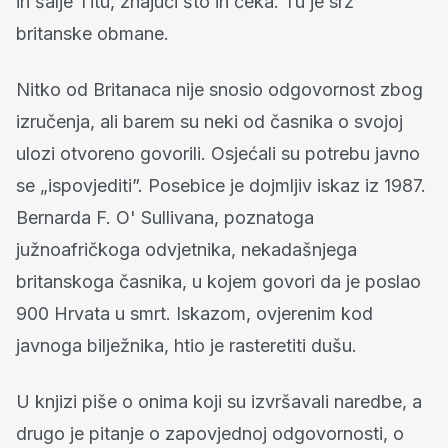
ih šalje Titu, znajući što ih čeka. Tu je srž
britanske obmane.
Nitko od Britanaca nije snosio odgovornost zbog
izručenja, ali barem su neki od časnika o svojoj
ulozi otvoreno govorili. Osjećali su potrebu javno
se „ispovjediti”. Posebice je dojmljiv iskaz iz 1987.
Bernarda F. O' Sullivana, poznatoga
južnoafričkoga odvjetnika, nekadašnjega
britanskoga časnika, u kojem govori da je poslao
900 Hrvata u smrt. Iskazom, ovjerenim kod
javnoga bilježnika, htio je rasteretiti dušu.
U knjizi piše o onima koji su izvršavali naredbe, a
drugo je pitanje o zapovjednoj odgovornosti, o