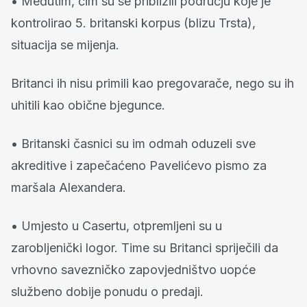
• Međutim, čim su se približili području koje je
kontrolirao 5. britanski korpus (blizu Trsta),
situacija se mijenja.
Britanci ih nisu primili kao pregovarače, nego su ih
uhitili kao obične bjegunce.
• Britanski časnici su im odmah oduzeli sve
akreditive i zapečaćeno Pavelićevo pismo za
maršala Alexandera.
• Umjesto u Casertu, otpremljeni su u
zarobljenički logor. Time su Britanci spriječili da
vrhovno savezničko zapovjedništvo uopće
službeno dobije ponudu o predaji.