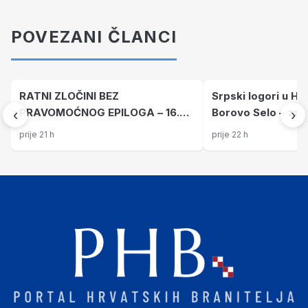
POVEZANI ČLANCI
RATNI ZLOČINI BEZ
Srpski logori u Hrv
PRAVOMOĆNOG EPILOGA – 16.
Borovo Selo – zato
‹
›
nastavak Tovarnik 1991.: Pet
podrumu s fekaln
prije 21 h
prije 22 h
masovnih grobnica i 48
i radionici pod n
pogubljenih – sedmorica
TO i milicije
osuđena, ali nitko za ubojstva