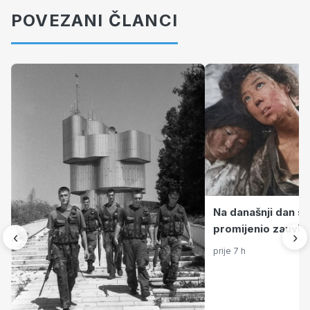
POVEZANI ČLANCI
Na današnji dan sv
promijenio zauvije
‹
›
postala prvi grad
prije 7 h
atomskom bomb