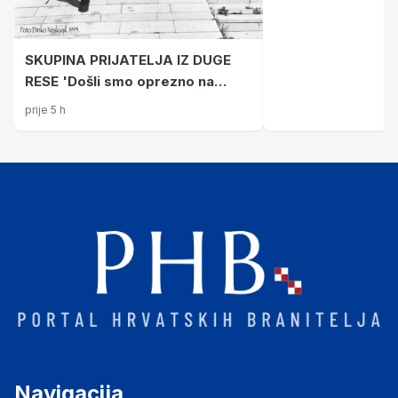
SKUPINA PRIJATELJA IZ DUGE
RESE 'Došli smo oprezno na
Petrovu goru. Mislili smo da
prije 5 h
ćemo zateći neprijatelje, a tamo
- smoki'
Navigacija