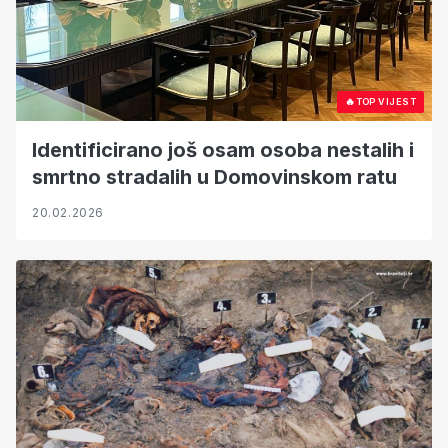
🔥
TOP VIJEST
Identificirano još osam osoba nestalih i
smrtno stradalih u Domovinskom ratu
20.02.2026