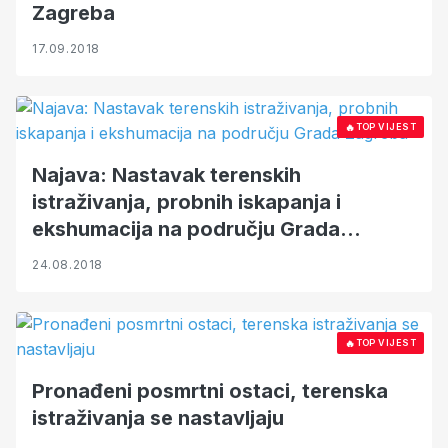
Zagreba
17.09.2018
🔥
TOP VIJEST
Najava: Nastavak terenskih
istraživanja, probnih iskapanja i
ekshumacija na području Grada
Zagreba
24.08.2018
🔥
TOP VIJEST
Pronađeni posmrtni ostaci, terenska
istraživanja se nastavljaju