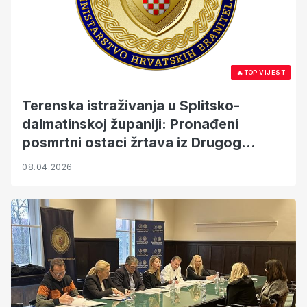
🔥
TOP VIJEST
Terenska istraživanja u Splitsko-
dalmatinskoj županiji: Pronađeni
posmrtni ostaci žrtava iz Drugog
svjetskog rata
08.04.2026