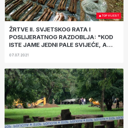
🔥
TOP VIJEST
ŽRTVE II. SVJETSKOG RATA I
POSLIJERATNOG RAZDOBLJA: "KOD
ISTE JAME JEDNI PALE SVIJEĆE, A
DRUGI BACAJU SMEĆE"
07.07.2021