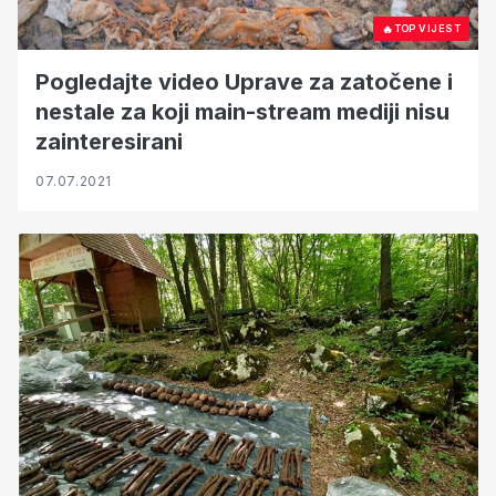
🔥
TOP VIJEST
Pogledajte video Uprave za zatočene i
nestale za koji main-stream mediji nisu
zainteresirani
07.07.2021