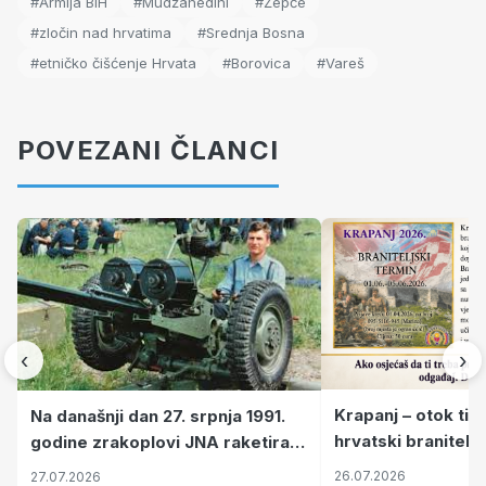
#Armija BiH
#Mudžahedini
#Žepče
#zločin nad hrvatima
#Srednja Bosna
#etničko čišćenje Hrvata
#Borovica
#Vareš
POVEZANI ČLANCI
‹
›
Krapanj – otok tiš
Na današnji dan 27. srpnja 1991.
hrvatski branitelj
godine zrakoplovi JNA raketirali
pronalaze mir
su vojarnu i obučni centar "Nikola
26.07.2026
27.07.2026