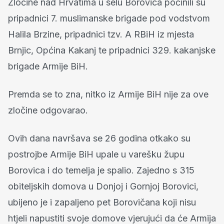
Zločine nad Hrvatima u selu Borovica počinili su
pripadnici 7. muslimanske brigade pod vodstvom
Halila Brzine, pripadnici tzv. A RBiH iz mjesta
Brnjic, Općina Kakanj te pripadnici 329. kakanjske
brigade Armije BiH.
Premda se to zna, nitko iz Armije BiH nije za ove
zločine odgovarao.
Ovih dana navršava se 26 godina otkako su
postrojbe Armije BiH upale u varešku župu
Borovica i do temelja je spalio. Zajedno s 315
obiteljskih domova u Donjoj i Gornjoj Borovici,
ubijeno je i zapaljeno pet Borovičana koji nisu
htjeli napustiti svoje domove vjerujući da će Armija