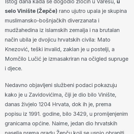
Istog dana kada se dogodio zločin u Varešu,
u
selo Vinište (Žepče)
rano ujutro upala je skupina
muslimansko-bošnjačkih diverzanata i
mudžahedina iz islamskih zemalja i na brutalan
način ubila je dvojicu hrvatskih civila: Mato
Knezović, teški invalid, zaklan je u postelji, a
Momčilo Lučić je izmasakriran na očigled supruge
i djece.
Nedavno objavljeni službeni podaci pokazuju
kako je u Zavidovićima, čiji je dio bilo Vinište,
danas živjelo 1204 Hrvata, dok ih je, prema
popisu iz 1991. godine, bilo 3429, u promijenjenim
granicama općine. Naime, jedan dio hrvatskih
naselja prema gradu Žepču koji se uspio obraniti