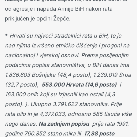
od agresije i napada Armije BiH nakon rata
priključen je općini Žepče.
*
Hrvati su najveći stradalnici rata u BiH, te je
nad njima izvršeno etničko čišćenje i progoni na
nacionalnoj i vjerskoj osnovi. Prema posljednjim
podacima popisa stanovništva, u BiH danas ima
1.836.603 Bošnjaka (48,4 posto), 1.239.019 Srba
(32,7 posto),
553.000 Hrvata (14,6 posto)
i
163.000 onih koji su izjasnili kao ostali (4,3
posto). ). Ukupno 3.791.622 stanovnika. Prije
rata bilo ih je 4,377.033, odnosno 585 tisuća više
nego danas.
Na zadnjem popisu
prije rata 1991.
godine 760.852 stanovnika ili
17,38 posto