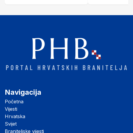
Šubić Zrinski" popularno zvanu
"Opatovačka pustara"
Navigacija
Početna
Vijesti
Hrvatska
Svijet
Braniteljske vijesti