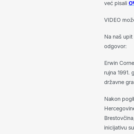
već pisali
O
VIDEO može
Na naš upit 
odgovor:
Erwin Cornel
rujna 1991.
državne gra
Nakon pogibi
Hercegovine
Brestovčina
inicijativu 