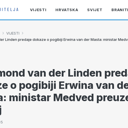
VIJESTI
HRVATSKA
SVIJET
BRANIT
›
›
VIJESTI
r Linden predaje dokaze o pogibiji Erwina van der Masta: ministar Med
ond van der Linden pred
e o pogibiji Erwina van d
: ministar Medved preuz
j
35