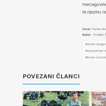
Hercegovine
te njezinu re
Izvor:
Portal dn
Autor:
Dražen Š
#strani drago
#nizozemski d
#Erwin Cornel
POVEZANI ČLANCI