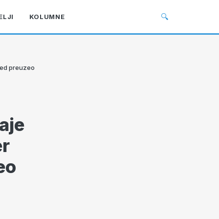
🔍
ELJI
KOLUMNE
ved preuzeo
aje
er
eo