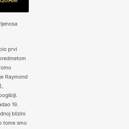
ijenosa
bio prvi
e predmetom
 Tomo
o je Raymond
),
ogibiji.
radao 19.
noj blizini
ao tome smo