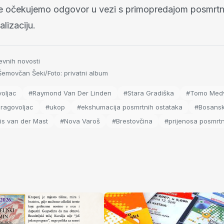
 očekujemo odgovor u vezi s primopredajom posmrtn
alizaciju.
evnih novosti
emovčan Šeki/Foto: privatni album
voljac
#Raymond Van Der Linden
#Stara Gradiška
#Tomo Med
ragovoljac
#ukop
#ekshumacija posmrtnih ostataka
#Bosansk
is van der Mast
#Nova Varoš
#Brestovčina
#prijenosa posmrtn