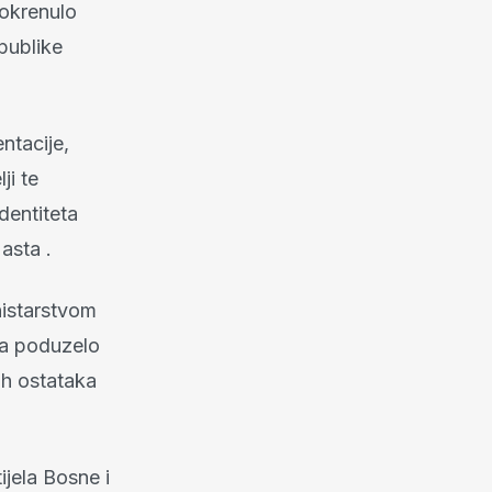
pokrenulo
publike
ntacije,
ji te
dentiteta
asta .
nistarstvom
va poduzelo
ih ostataka
ijela Bosne i