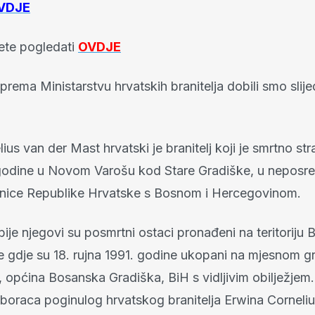
VDJE
te pogledati
OVDJE
prema Ministarstvu hrvatskih branitelja dobili smo slije
ius van der Mast hrvatski je branitelj koji je smrtno st
 godine u Novom Varošu kod Stare Gradiške, u neposred
nice Republike Hrvatske s Bosnom i Hercegovinom.
je njegovi su posmrtni ostaci pronađeni na teritoriju 
 gdje su 18. rujna 1991. godine ukopani na mjesnom gr
, općina Bosanska Gradiška, BiH s vidljivim obilježjem
suboraca poginulog hrvatskog branitelja Erwina Corneli