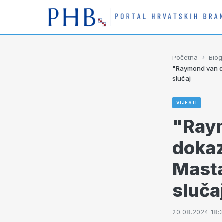
›
Početna
Blog
"Raymond van de
slučaj
VIJESTI
"Raym
dokaz
Masta
sluča
20.08.2024 18: