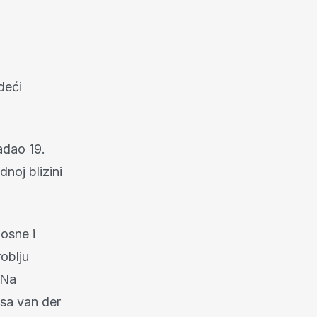
deći
radao 19.
noj blizini
Bosne i
oblju
.Na
usa van der