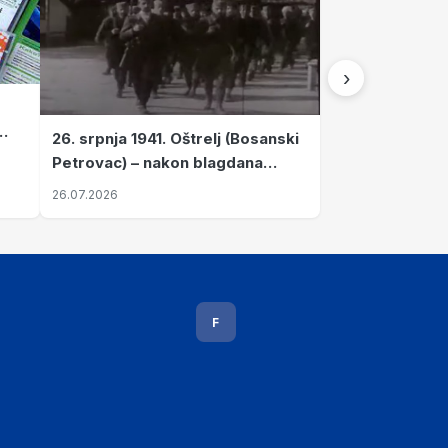
›
26. srpnja 1941. Oštrelj (Bosanski
Petrovac) – nakon blagdana
Svete Ane izvršen napad srpskih
26.07.2026
ustanika na vlak s ženama i
djecom
F