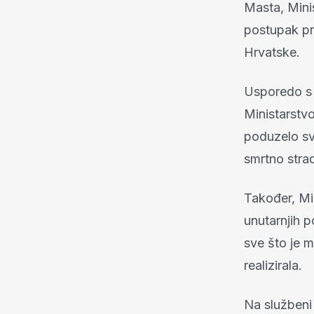
Masta, Minis
postupak pr
Hrvatske.
Usporedo s 
Ministarstvo
poduzelo sv
smrtno stra
Također, Min
unutarnjih 
sve što je 
realizirala.
Na službeni 