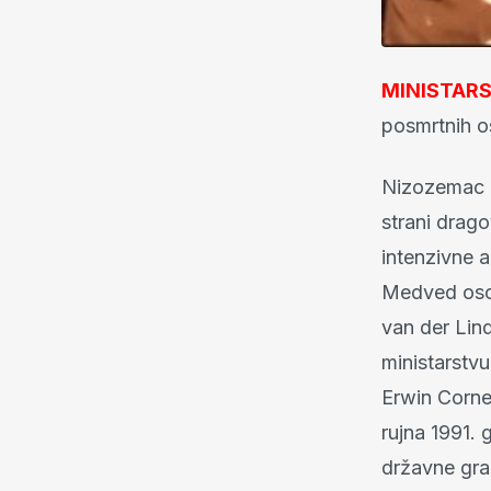
MINISTAR
posmrtnih o
Nizozemac Er
strani drag
intenzivne a
Medved osob
van der Lin
ministarstv
Erwin Cornel
rujna 1991.
državne gra