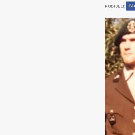
PODIJELI:
FA