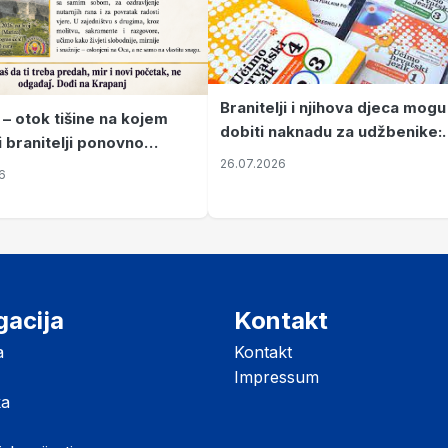
Branitelji i njihova djeca mogu
 – otok tišine na kojem
dobiti naknadu za udžbenike:
i branitelji ponovno
zahtjevi se podnose do 31.
26.07.2026
ze mir
6
listopada
gacija
Kontakt
a
Kontakt
Impressum
ka