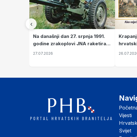
‹
Krapanj
Na današnji dan 27. srpnja 1991.
hrvatsk
godine zrakoplovi JNA raketirali
pronala
su vojarnu i obučni centar "Nikola
26.07.202
27.07.2026
Šubić Zrinski" popularno zvanu
"Opatovačka pustara"
Navi
Početn
Vijesti
Hrvats
Svijet