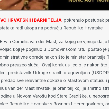
SVO HRVATSKIH BARNITELJA
pokrenulo postupak pr
stataka radi ukopa na području Republike Hrvatske
win Cornelis van der Mast, za kojeg se vjeruje da je 
ovoljac koji je poginuo u Domovinskom ratu, postao j
dministrativne obrade nakon što je ministar branitelja
no preuzeo slučaj. Ovaj korak uslijedio je nakon št
den, predstavnik Udruge stranih dragovoljaca (USDDR
u predao sve relevantne dokaze o Mastovom statusu i p
ius van der Mast hrvatski je branitelj koji je smrtno st
 godine u Novom Varošu kod Stare Gradiške, u neposred
nice Republike Hrvatske s Bosnom i Hercegovinom, 