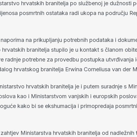
tarstvo hrvatskih branitelja po službenoj je dužnosti 
ijenosa posmrtnih ostataka radi ukopa na području Re
naporima na prikupljanju potrebnih podataka i dokume
 hrvatskih branitelja stupilo je u kontakt s članom obitel
e radnje potrebne za provedbu postupka utvrđivanja i
dalog hrvatskog branitelja Erwina Corneliusa van der M
istarstvo hrvatskih branitelja je i putem suradnje s Mi
poslova kao i Ministarstvom vanjskih i europskih poslo
moguće kako bi se ekshumacija i primopredaja posmrtn
zahtjev Ministarstva hrvatskih branitelja od nadležnih t