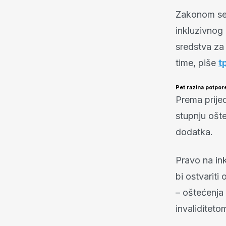
Zakonom se 
inkluzivnog
sredstva za
time, piše
t
Pet razina potpor
Prema prijed
stupnju ošte
dodatka.
Pravo na ink
bi ostvariti 
– oštećenja
invaliditeto