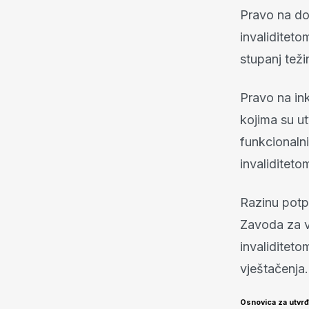
Pravo na do
invaliditetom
stupanj teži
Pravo na ink
kojima su utv
funkcionaln
invaliditeto
Razinu potpo
Zavoda za vj
invaliditet
vještačenja.
Osnovica za utvrđ