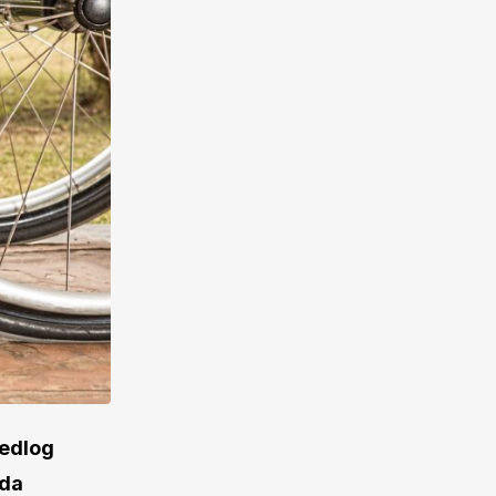
jedlog
ada