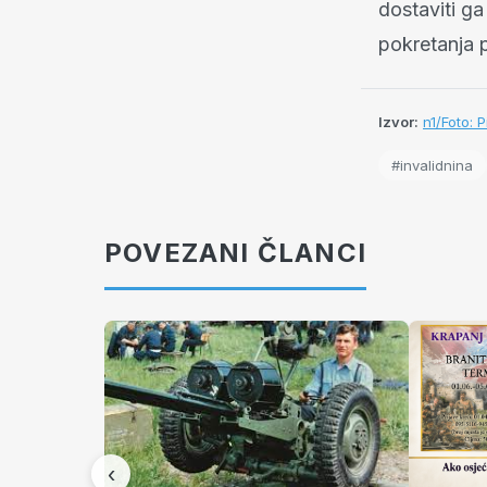
dostaviti g
pokretanja 
Izvor:
n1/Foto: 
#invalidnina
POVEZANI ČLANCI
‹