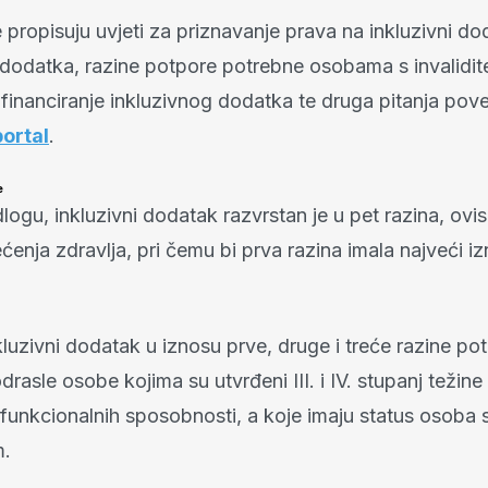
propisuju uvjeti za priznavanje prava na inkluzivni do
 dodatka, razine potpore potrebne osobama s invalidit
 financiranje inkluzivnog dodatka te druga pitanja pov
portal
.
e
logu, inkluzivni dodatak razvrstan je u pet razina, ovi
ćenja zdravlja, pri čemu bi prva razina imala najveći i
luzivni dodatak u iznosu prve, druge i treće razine p
odrasle osobe kojima su utvrđeni III. i IV. stupanj težine 
 funkcionalnih sposobnosti, a koje imaju status osoba 
m.