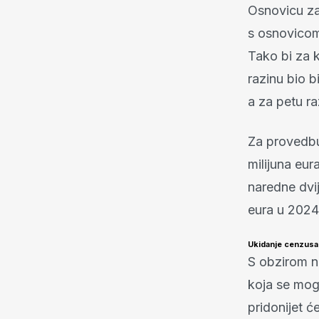
Osnovicu za
s osnovicom 
Tako bi za k
razinu bio b
a za petu ra
Za provedbu
milijuna eur
naredne dvi
eura u 2024.
Ukidanje cenzusa 
S obzirom na
koja se mog
pridonijet ć