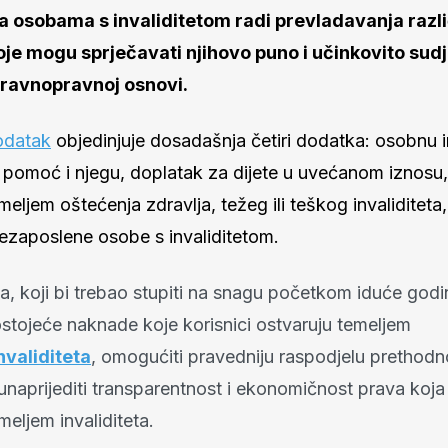
 osobama s invaliditetom radi prevladavanja razli
je mogu sprječavati njihovo puno i učinkovito sud
 ravnopravnoj osnovi.
dodatak
objedinjuje dosadašnja četiri dodatka: osobnu i
 pomoć i njegu, doplatak za dijete u uvećanom iznosu, 
meljem oštećenja zdravlja, težeg ili teškog invaliditeta
zaposlene osobe s invaliditetom.
na, koji bi trebao stupiti na snagu početkom iduće godi
ostojeće naknade koje korisnici ostvaruju temeljem
nvaliditeta
, omogućiti pravedniju raspodjelu prethod
unaprijediti transparentnost i ekonomičnost prava koja
meljem invaliditeta.