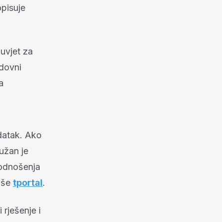
opisuje
.
uvjet za
dovni
a
datak. Ako
užan je
podnošenja
piše
tportal
.
 rješenje i