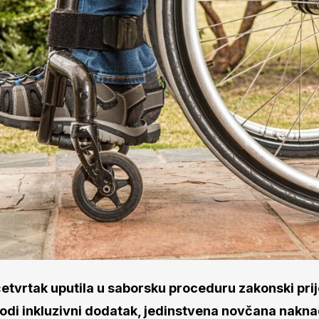
četvrtak uputila u saborsku proceduru zakonski pri
vodi inkluzivni dodatak, jedinstvena novčana nakn