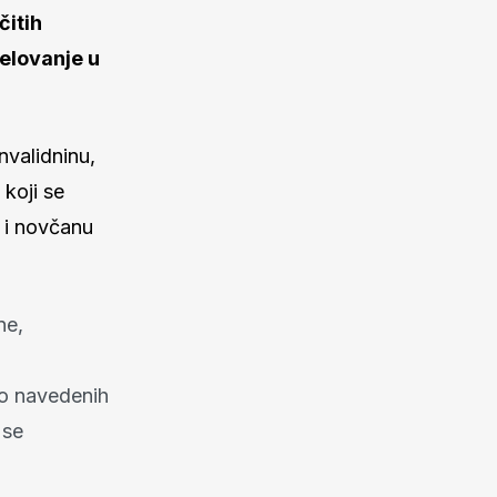
čitih
jelovanje u
nvalidninu,
koji se
, i novčanu
ne,
no navedenih
 se