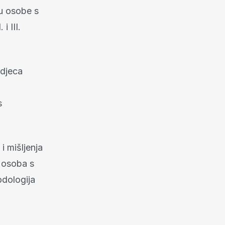
su osobe s
i III.
 djeca
s
i mišljenja
e osoba s
odologija