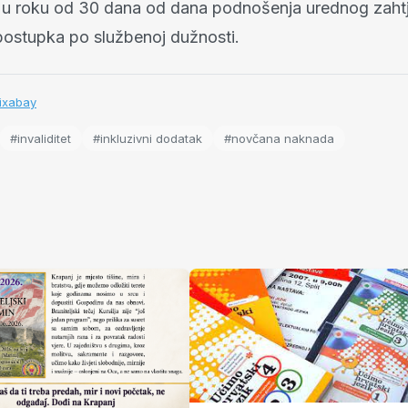
a u roku od 30 dana od dana podnošenja urednog zahtje
postupka po službenoj dužnosti.
Pixabay
#invaliditet
#inkluzivni dodatak
#novčana naknada