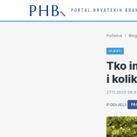
›
Početna
Blog
VIJESTI
Tko i
i kol
27.11.2023 09:3
PODIJELI:
FA