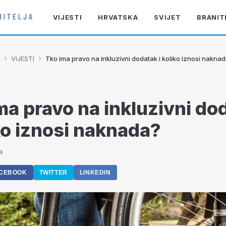
VIJESTI
HRVATSKA
SVIJET
BRANIT
›
›
VIJESTI
Tko ima pravo na inkluzivni dodatak i koliko iznosi nakna
ma pravo na inkluzivni do
iko iznosi naknada?
4
CEBOOK
TWITTER
LINKEDIN