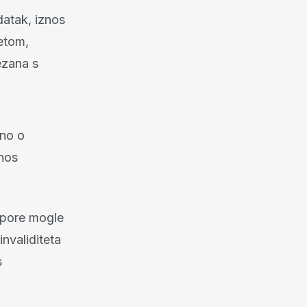
datak, iznos
etom,
ezana s
sno o
znos
otpore mogle
invaliditeta
s