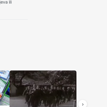
va ili
›