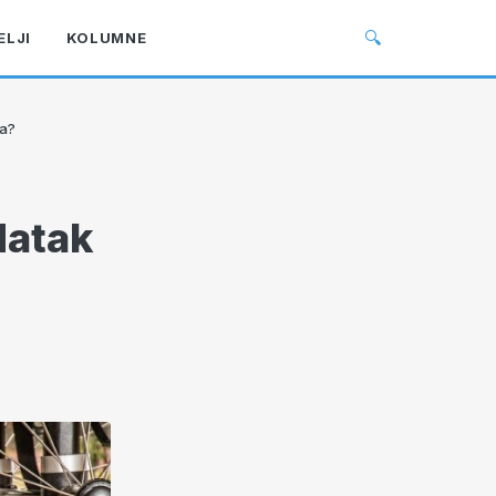
🔍
ELJI
KOLUMNE
da?
datak