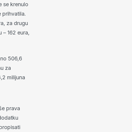
e se krenulo
prihvatila.
ra, za drugu
u – 162 eura,
pno 506,6
nu za
,2 milijuna
iše prava
 dodatku
propisati