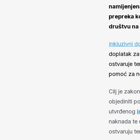
namijenjena
prepreka ko
društvu na
Inkluzivni 
doplatak za
ostvaruje te
pomoć za ne
Cilj je zako
objediniti p
utvrđenog
i
naknada te 
ostvaruju te