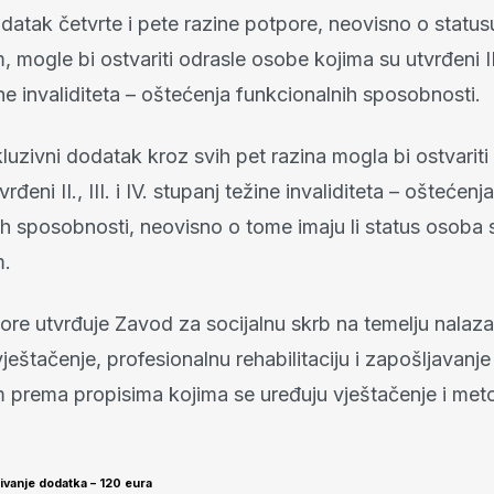
datak četvrte i pete razine potpore, neovisno o statu
, mogle bi ostvariti odrasle osobe kojima su utvrđeni II. 
ne invaliditeta – oštećenja funkcionalnih sposobnosti.
luzivni dodatak kroz svih pet razina mogla bi ostvariti
rđeni II., III. i IV. stupanj težine invaliditeta – oštećenja
ih sposobnosti, neovisno o tome imaju li status osoba 
m.
re utvrđuje Zavod za socijalnu skrb na temelju nalaza 
eštačenje, profesionalnu rehabilitaciju i zapošljavanj
om prema propisima kojima se uređuju vještačenje i met
ivanje dodatka – 120 eura