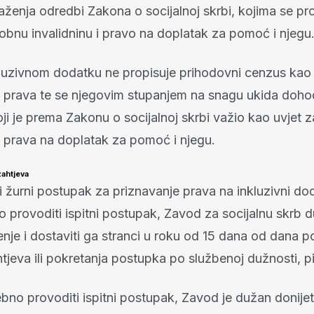
ženja odredbi Zakona o socijalnoj skrbi, kojima se pr
obnu invalidninu i pravo na doplatak za pomoć i njegu
luzivnom dodatku ne propisuje prihodovni cenzus kao 
e prava te se njegovim stupanjem na snagu ukida doho
ji je prema Zakonu o socijalnoj skrbi važio kao uvjet z
e prava na doplatak za pomoć i njegu.
zahtjeva
 žurni postupak za priznavanje prava na inkluzivni do
o provoditi ispitni postupak, Zavod za socijalnu skrb d
šenje i dostaviti ga stranci u roku od 15 dana od dana 
tjeva ili pokretanja postupka po službenoj dužnosti, 
bno provoditi ispitni postupak, Zavod je dužan donijeti