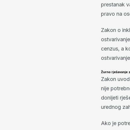
prestanak va
pravo na os
Zakon o ink
ostvarivanj
cenzus, a ko
ostvarivanj
Žurno rješavanje 
Zakon uvodi
nije potrebn
donijeti rje
urednog zah
Ako je potre