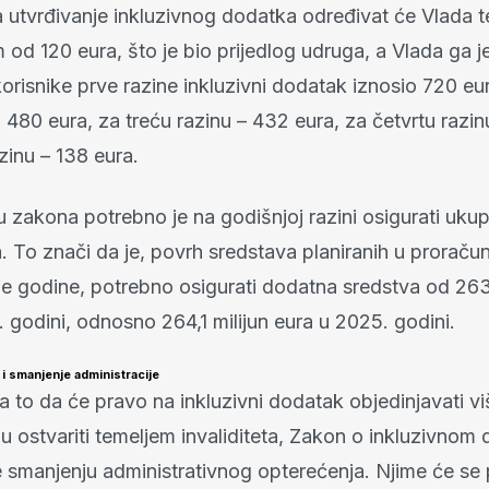
 utvrđivanje inkluzivnog dodatka određivat će Vlada t
od 120 eura, što je bio prijedlog udruga, a Vlada ga je 
orisnike prve razine inkluzivni dodatak iznosio 720 eu
i 480 eura, za treću razinu – 432 eura, za četvrtu razin
zinu – 138 eura.
 zakona potrebno je na godišnjoj razini osigurati uku
a. To znači da je, povrh sredstava planiranih u proraču
je godine, potrebno osigurati dodatna sredstva od 263
 godini, odnosno 264,1 milijun eura u 2025. godini.
i smanjenje administracije
 to da će pravo na inkluzivni dodatak objedinjavati v
u ostvariti temeljem invaliditeta, Zakon o inkluzivnom
e smanjenju administrativnog opterećenja. Njime će se 