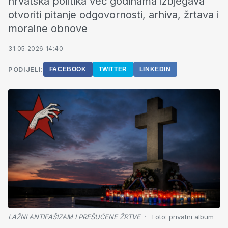
hrvatska politika već godinama izbjegava
otvoriti pitanje odgovornosti, arhiva, žrtava i
moralne obnove
31.05.2026 14:40
PODIJELI:
FACEBOOK
TWITTER
LINKEDIN
LAŽNI ANTIFAŠIZAM I PREŠUĆENE ŽRTVE
Foto:
privatni album