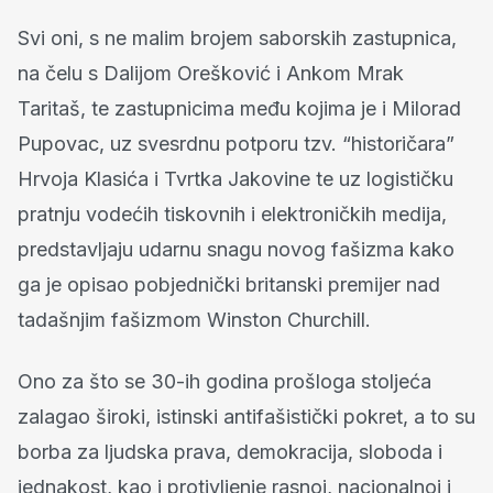
Svi oni, s ne malim brojem saborskih zastupnica,
na čelu s Dalijom Orešković i Ankom Mrak
Taritaš, te zastupnicima među kojima je i Milorad
Pupovac, uz svesrdnu potporu tzv. “historičara”
Hrvoja Klasića i Tvrtka Jakovine te uz logističku
pratnju vodećih tiskovnih i elektroničkih medija,
predstavljaju udarnu snagu novog fašizma kako
ga je opisao pobjednički britanski premijer nad
tadašnjim fašizmom Winston Churchill.
Ono za što se 30-ih godina prošloga stoljeća
zalagao široki, istinski antifašistički pokret, a to su
borba za ljudska prava, demokracija, sloboda i
jednakost, kao i protivljenje rasnoj, nacionalnoj i