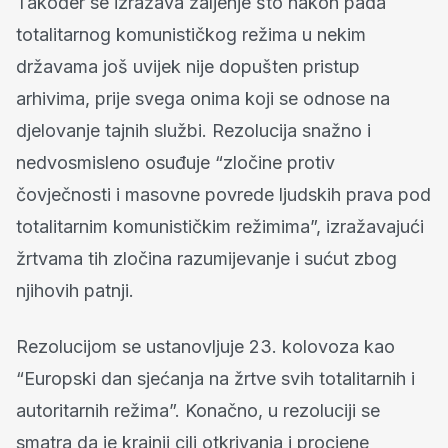
Također se izražava žaljenje što nakon pada
totalitarnog komunističkog režima u nekim
državama još uvijek nije dopušten pristup
arhivima, prije svega onima koji se odnose na
djelovanje tajnih službi. Rezolucija snažno i
nedvosmisleno osuđuje “zločine protiv
čovječnosti i masovne povrede ljudskih prava pod
totalitarnim komunističkim režimima”, izražavajući
žrtvama tih zločina razumijevanje i sućut zbog
njihovih patnji.
Rezolucijom se ustanovljuje 23. kolovoza kao
“Europski dan sjećanja na žrtve svih totalitarnih i
autoritarnih režima”. Konačno, u rezoluciji se
smatra da je krajnji cilj otkrivanja i procjene