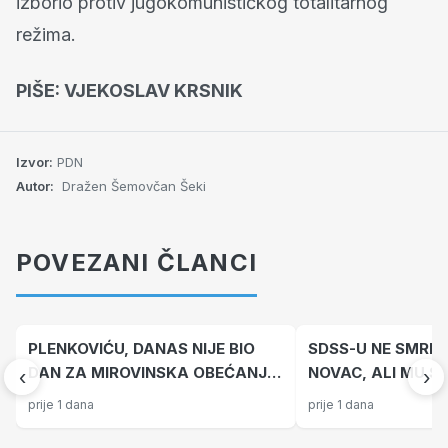
izborio protiv jugokomunističkog totalitarnog
režima.
PIŠE: VJEKOSLAV KRSNIK
Izvor:
PDN
Autor:
Dražen Šemovčan Šeki
POVEZANI ČLANCI
PLENKOVIĆU, DANAS NIJE BIO
SDSS-U NE SMRDI
DAN ZA MIROVINSKA OBEĆANJA:
NOVAC, ALI MU S
‹
›
Knin je trebao pripasti poginulim
HRVATSKA POBJED
prije 1 dana
prije 1 dana
braniteljima, a ne Vladinoj
Šimpraga i Jeckov
političkoj agendi
se Hrvatska klanja 