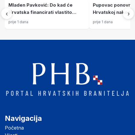
Mladen Pavković: Do kad će
Pupovac ponovno di
Hrvatska financirati vlastito
Hrvatskoj nakon Ol
‹
›
blaćenje?
Srbije i dalje stiž
prije 1 dana
prije 1 dana
„pogromu“
Navigacija
Početna