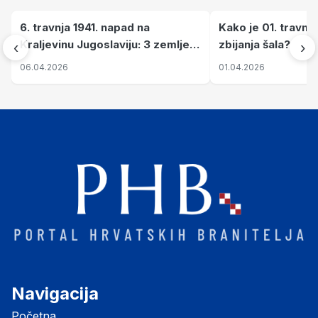
6. travnja 1941. napad na
Kako je 01. travnj
Kraljevinu Jugoslaviju: 3 zemlje
zbijanja šala?
‹
›
nastale njenim raspadom
06.04.2026
01.04.2026
Navigacija
Početna