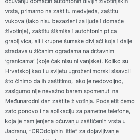
očuvanju domaćih autohtonih divljih životinjskih
vrsta, primarno na zaštitu medvjeda, zaštitu
vukova (iako nisu bezazleni za ljude i domaće
životinje), zaštitu šišmiša i autohtonih ptica
grabljivica, ali i krupne šumske divljači koja i dalje
stradava u žičanim ogradama na državnim
‘granicama’ (koje čak nisu ni vanjske). Koliko su
Hrvatskoj kao i u svijetu ugroženi morski sisavci i
što činimo da ih zaštitimo, iako je nedovoljno,
zasigurno nije nevažno barem spomenuti na
Međunarodni dan zaštite životinja. Podsjetit ćemo
zato ponovo i na aplikaciju za pametne telefone,
koja je namijenjena očuvanju zaštićenih vrsta u
Jadranu, “CROdolphin little” za dojavljivanje