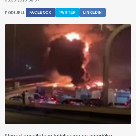
03.03.2026 08:07
PODIJELI:
FACEBOOK
TWITTER
LINKEDIN
Napad bespilotnim letjelicama na američko