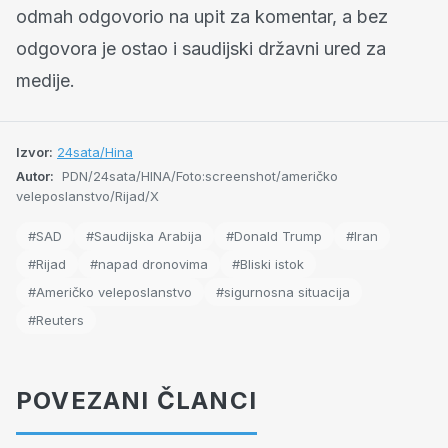
odmah odgovorio na upit za komentar, a bez
odgovora je ostao i saudijski državni ured za
medije.
Izvor:
24sata/Hina
Autor:
PDN/24sata/HINA/Foto:screenshot/američko
veleposlanstvo/Rijad/X
#SAD
#Saudijska Arabija
#Donald Trump
#Iran
#Rijad
#napad dronovima
#Bliski istok
#Američko veleposlanstvo
#sigurnosna situacija
#Reuters
POVEZANI ČLANCI