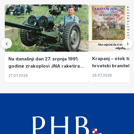
‹
›
Krapanj – otok tiš
Na današnji dan 27. srpnja 1991.
hrvatski branitelj
godine zrakoplovi JNA raketirali
pronalaze mir
su vojarnu i obučni centar "Nikola
26.07.2026
27.07.2026
Šubić Zrinski" popularno zvanu
"Opatovačka pustara"