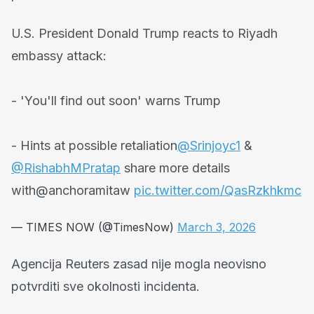
U.S. President Donald Trump reacts to Riyadh
embassy attack:
- 'You'll find out soon' warns Trump
- Hints at possible retaliation
@Srinjoyc1
&
@RishabhMPratap
share more details
with@anchoramitaw
pic.twitter.com/QasRzkhkmc
— TIMES NOW (@TimesNow)
March 3, 2026
Agencija Reuters zasad nije mogla neovisno
potvrditi sve okolnosti incidenta.