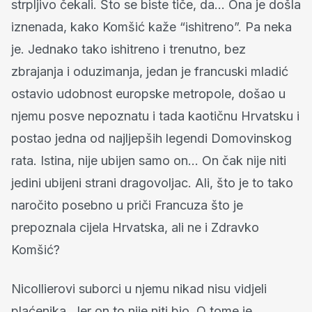
strpljivo čekali. Što se biste tiče, da… Ona je došla
iznenada, kako Komšić kaže “ishitreno”. Pa neka
je. Jednako tako ishitreno i trenutno, bez
zbrajanja i oduzimanja, jedan je francuski mladić
ostavio udobnost europske metropole, došao u
njemu posve nepoznatu i tada kaotičnu Hrvatsku i
postao jedna od najljepših legendi Domovinskog
rata. Istina, nije ubijen samo on… On čak nije niti
jedini ubijeni strani dragovoljac. Ali, što je to tako
naročito posebno u priči Francuza što je
prepoznala cijela Hrvatska, ali ne i Zdravko
Komšić?
Nicollierovi suborci u njemu nikad nisu vidjeli
plaćenika. Jer on to nije niti bio. O tome je