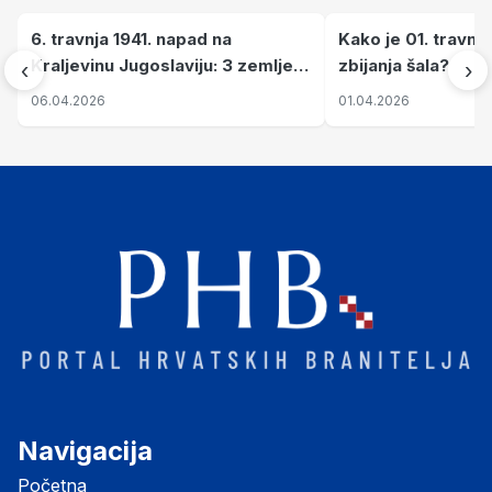
6. travnja 1941. napad na
Kako je 01. travnj
Kraljevinu Jugoslaviju: 3 zemlje
zbijanja šala?
‹
›
nastale njenim raspadom
06.04.2026
01.04.2026
Navigacija
Početna