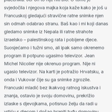
svjedočila i njegova majka koja kaže kako je još u
Francuskoj gledajući stravične ratne snimke njen
sin odmah odabrao stranu. Baš kao i mi koji danas
gledamo snimke iz Nepala ili ratne strahote
izraelsko – palestinskog rata i pobijene djece.
Suosjećamo i tužni smo, ali ipak samo okrenemo
program ili potpuno ugasimo televizor. Jean
Michel Nicolier nije okrenuo program. Nije ni
ugasio televizor. Na karti je potražio Hrvatsku, a
onda i Vukovar čije su ga snimke zgrozile.
Francuski mladić bez ikakvog ratnog iskustva i
znanja, ostavio je svoju domovinu, prekrižio
izlaske s djevojkama, potisnuo želju da radi u
vrtiću s djecom i došao braniti tuđu domovinu.