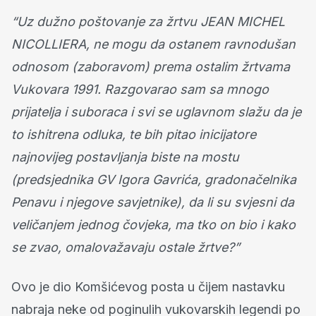
“Uz dužno poštovanje za žrtvu JEAN MICHEL
NICOLLIERA, ne mogu da ostanem ravnodušan
odnosom (zaboravom) prema ostalim žrtvama
Vukovara 1991. Razgovarao sam sa mnogo
prijatelja i suboraca i svi se uglavnom slažu da je
to ishitrena odluka, te bih pitao inicijatore
najnovijeg postavljanja biste na mostu
(predsjednika GV Igora Gavrića, gradonačelnika
Penavu i njegove savjetnike), da li su svjesni da
veličanjem jednog čovjeka, ma tko on bio i kako
se zvao, omalovažavaju ostale žrtve?”
Ovo je dio Komšićevog posta u čijem nastavku
nabraja neke od poginulih vukovarskih legendi po