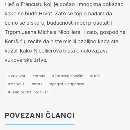
riječ o Francuzu koji je došao i mnogima pokazao
kako se bude Hrvat. Zato se toplo nadam da
ćemo se u skoroj budućnosti moći prošetati i
Trgom Jeana Michela Nicolliera. I zato, gospodine
Komšiću, recite da niste mislili ozbiljno kada ste
kazali kako Nicollierova bista omalovažava
vukovarske žrtve.
#Vukovar
#protiv
#Zdravko Komšić
#HOS
#francuz
#bista
#poginuli pripadnik
#Jean Michel Nicollier
POVEZANI ČLANCI