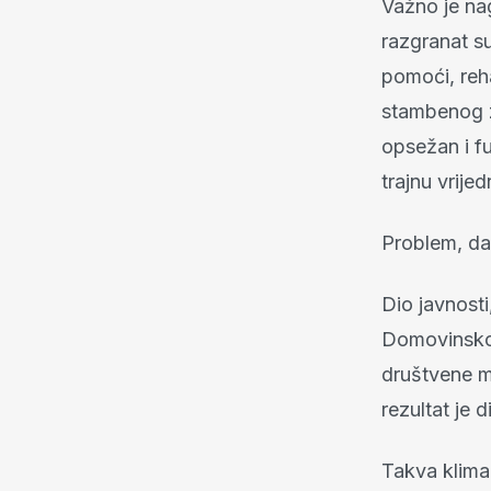
Važno je nag
razgranat su
pomoći, reha
stambenog zb
opsežan i f
trajnu vrijed
Problem, dak
Dio javnosti
Domovinskom 
društvene m
rezultat je d
Takva klima