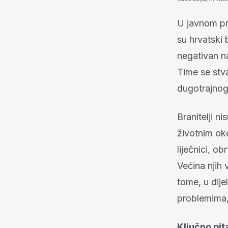
U javnom pr
su hrvatski 
negativan na
Time se stva
dugotrajnog
Branitelji n
životnim oko
liječnici, ob
Većina njih 
tome, u dije
problemima,
Ključno pita