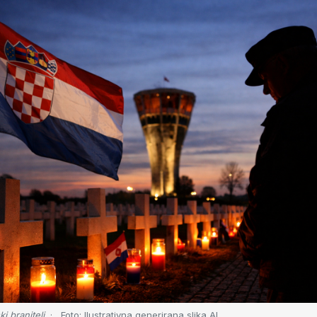
ki branitelj
Foto:
Ilustrativna generirana slika AI