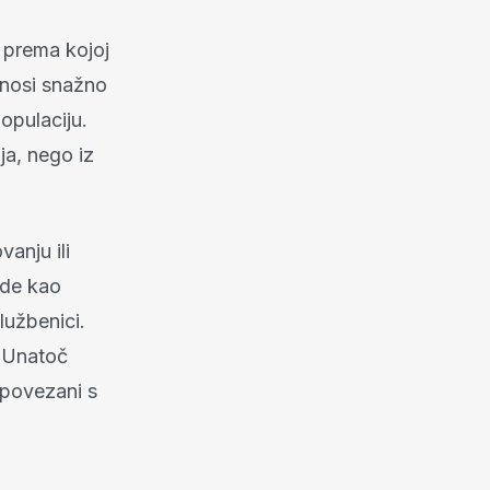
 prema kojoj
a nosi snažno
opulaciju.
ja, nego iz
anju ili
ade kao
službenici.
. Unatoč
 povezani s