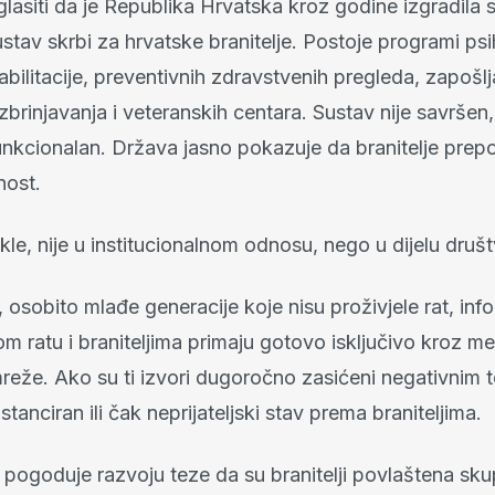
lasiti da je Republika Hrvatska kroz godine izgradila 
stav skrbi za hrvatske branitelje. Postoje programi ps
bilitacije, preventivnih zdravstvenih pregleda, zapošlj
rinjavanja i veteranskih centara. Sustav nije savršen, 
unkcionalan. Država jasno pokazuje da branitelje prep
nost.
le, nije u institucionalnom odnosu, nego u dijelu druš
, osobito mlađe generacije koje nisu proživjele rat, inf
ratu i braniteljima primaju gotovo isključivo kroz med
reže. Ako su ti izvori dugoročno zasićeni negativnim 
istanciran ili čak neprijateljski stav prema braniteljima.
 pogoduje razvoju teze da su branitelji povlaštena sku