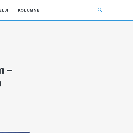
🔍
ELJI
KOLUMNE
m –
a