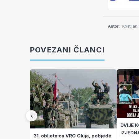
Autor:
Kristija
POVEZANI ČLANCI
‹
DVIJE 
IZJEDNAČ
31. obljetnica VRO Oluja, pobjede