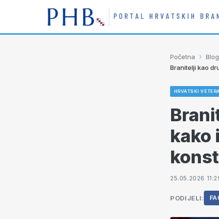
›
Početna
Blog
Branitelji kao d
HRVATSKI VETERA
Brani
kako 
konst
25.05.2026 11:2
PODIJELI:
FA