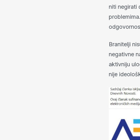
niti negirat
problemima. 
odgovornost
Branitelji n
negativne na
aktivniju ul
nije ideološ