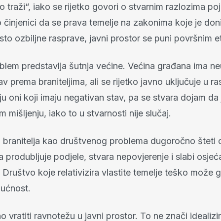
o traži“, iako se rijetko govori o stvarnim razlozima po
 o činjenici da se prava temelje na zakonima koje je don
to ozbiljne rasprave, javni prostor se puni površnim e
lem predstavlja šutnja većine. Većina građana ima neut
av prema braniteljima, ali se rijetko javno uključuje u r
aju oni koji imaju negativan stav, pa se stvara dojam da j
mišljenju, iako to u stvarnosti nije slučaj.
a branitelja kao društvenog problema dugoročno šteti 
 produbljuje podjele, stvara nepovjerenje i slabi osjeć
 Društvo koje relativizira vlastite temelje teško može g
dućnost.
o vratiti ravnotežu u javni prostor. To ne znači idealizira