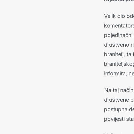
Velik dio od
komentators
pojedinačni 
društveno ne
branitelj, t
braniteljsko
informira, n
Na taj način
društvene pr
postupna de
povijesti st