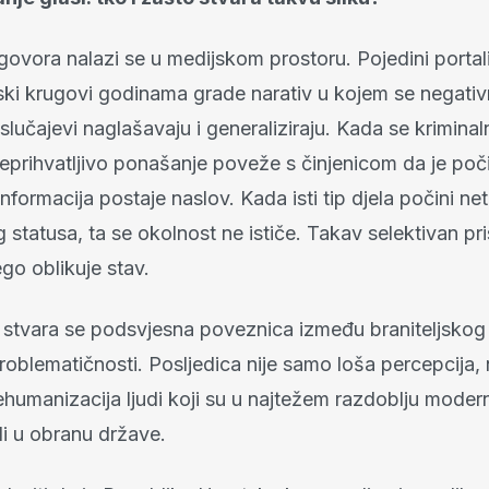
govora nalazi se u medijskom prostoru. Pojedini portali
ki krugovi godinama grade narativ u kojem se negativ
slučajevi naglašavaju i generaliziraju. Kada se kriminalno
prihvatljivo ponašanje poveže s činjenicom da je počin
a informacija postaje naslov. Kada isti tip djela počini n
g statusa, ta se okolnost ne ističe. Takav selektivan pr
ego oblikuje stav.
 stvara se podsvjesna poveznica između braniteljskog i
oblematičnosti. Posljedica nije samo loša percepcija, 
humanizacija ljudi koji su u najtežem razdoblju moder
ali u obranu države.