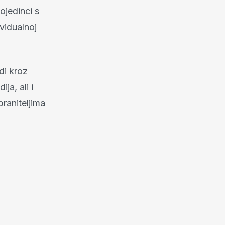
ojedinci s
ividualnoj
di kroz
ja, ali i
raniteljima