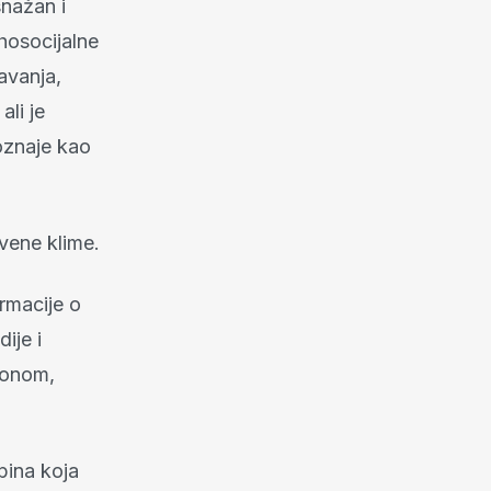
snažan i
ihosocijalne
avanja,
ali je
oznaje kao
tvene klime.
ormacije o
ije i
tonom,
pina koja