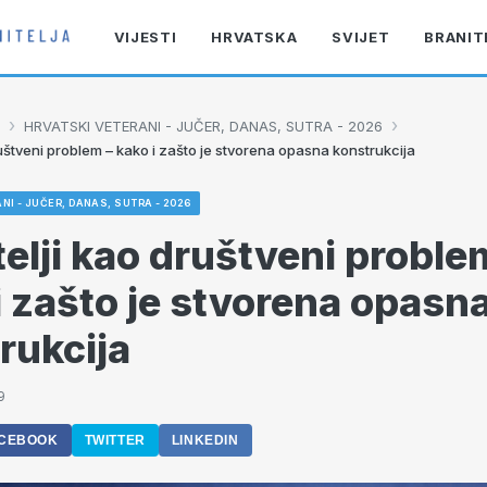
VIJESTI
HRVATSKA
SVIJET
BRANIT
›
›
HRVATSKI VETERANI - JUČER, DANAS, SUTRA - 2026
ruštveni problem – kako i zašto je stvorena opasna konstrukcija
NI - JUČER, DANAS, SUTRA - 2026
telji kao društveni proble
i zašto je stvorena opasn
rukcija
9
CEBOOK
TWITTER
LINKEDIN