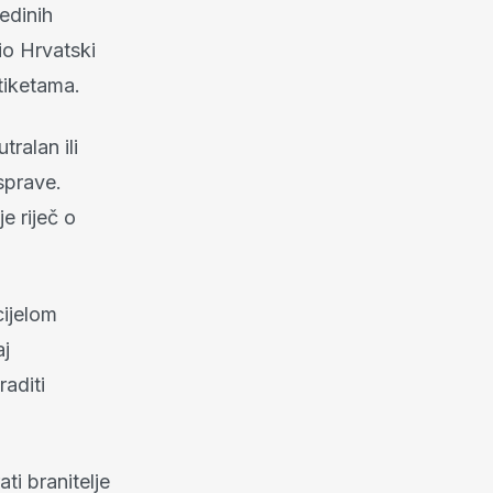
jedinih
io Hrvatski
tiketama.
ralan ili
asprave.
e riječ o
cijelom
aj
raditi
ti branitelje