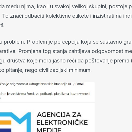
i da među njima, kao i u svakoj velikoj skupini, postoje p
To znači odbaciti kolektivne etikete i inzistirati na ind
i.
isu problem. Problem je percepcija koja se sustavno gra
rative. Promjena tog stanja zahtijeva odgovornost medi
ogu društva koje mora jasno reći da poštovanje prema b
ko pitanje, nego civilizacijski minimum.