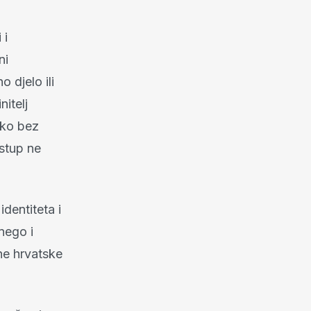
 i
ni
 djelo ili
itelj
etko bez
istup ne
dentiteta i
nego i
ne hrvatske