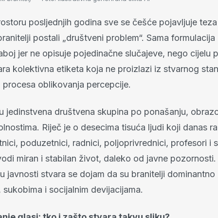
ostoru posljednjih godina sve se češće pojavljuje teza
branitelji postali „društveni problem“. Sama formulacij
boj jer ne opisuje pojedinačne slučajeve, nego cijelu p
ra kolektivna etiketa koja ne proizlazi iz stvarnog stan
 procesa oblikovanja percepcije.
isu jedinstvena društvena skupina po ponašanju, obrazov
lnostima. Riječ je o desecima tisuća ljudi koji danas r
rtnici, poduzetnici, radnici, poljoprivrednici, profesori i 
vodi miran i stabilan život, daleko od javne pozornosti
lu javnosti stvara se dojam da su branitelji dominantno
 sukobima i socijalnim devijacijama.
nje glasi: tko i zašto stvara takvu sliku?