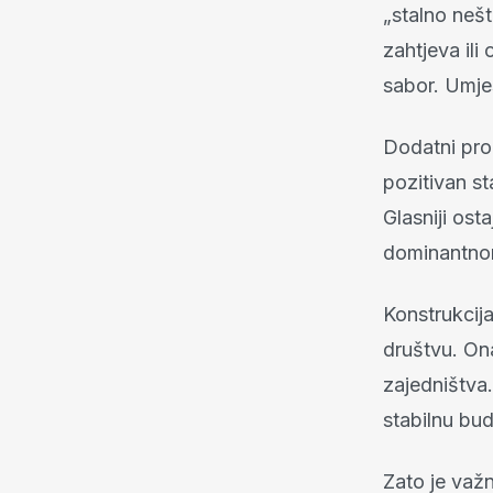
„stalno nešt
zahtjeva ili
sabor. Umjes
Dodatni prob
pozitivan st
Glasniji ost
dominantnom 
Konstrukcij
društvu. Ona
zajedništva.
stabilnu bu
Zato je važn